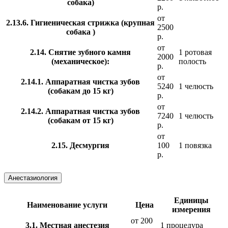
собака)
р.
от
2.13.6. Гигиеническая стрижка (крупная
2500
собака )
р.
от
2.14. Снятие зубного камня
1 ротовая
2000
(механическое):
полость
р.
от
2.14.1. Аппаратная чистка зубов
5240
1 челюсть
(собакам до 15 кг)
р.
от
2.14.2. Аппаратная чистка зубов
7240
1 челюсть
(собакам от 15 кг)
р.
от
2.15. Десмургия
100
1 повязка
р.
Анестазиология
Единицы
Наименование услуги
Цена
измерения
от 200
3.1. Местная анестезия
1 процедура