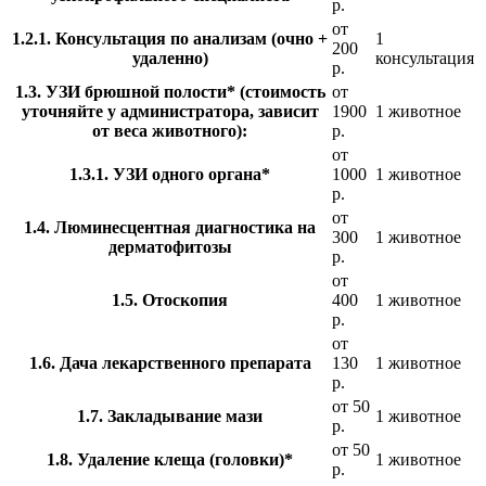
р.
от
1.2.1. Консультация по анализам (очно +
1
200
удаленно)
консультация
р.
1.3. УЗИ брюшной полости* (стоимость
от
уточняйте у администратора, зависит
1900
1 животное
от веса животного):
р.
от
1.3.1. УЗИ одного органа*
1000
1 животное
р.
от
1.4. Люминесцентная диагностика на
300
1 животное
дерматофитозы
р.
от
1.5. Отоскопия
400
1 животное
р.
от
1.6. Дача лекарственного препарата
130
1 животное
р.
от 50
1.7. Закладывание мази
1 животное
р.
от 50
1.8. Удаление клеща (головки)*
1 животное
р.