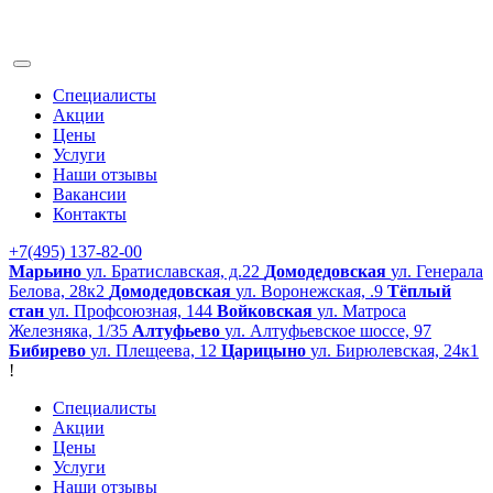
Специалисты
Акции
Цены
Услуги
Наши отзывы
Вакансии
Контакты
+7(495) 137-82-00
Марьино
ул. Братиславская, д.22
Домодедовская
ул. Генерала
Белова, 28к2
Домодедовская
ул. Воронежская, .9
Тёплый
стан
ул. Профсоюзная, 144
Войковская
ул. Матроса
Железняка, 1/35
Алтуфьево
ул. Алтуфьевское шоссе, 97
Бибирево
ул. Плещеева, 12
Царицыно
ул. Бирюлевская, 24к1
!
Специалисты
Акции
Цены
Услуги
Наши отзывы