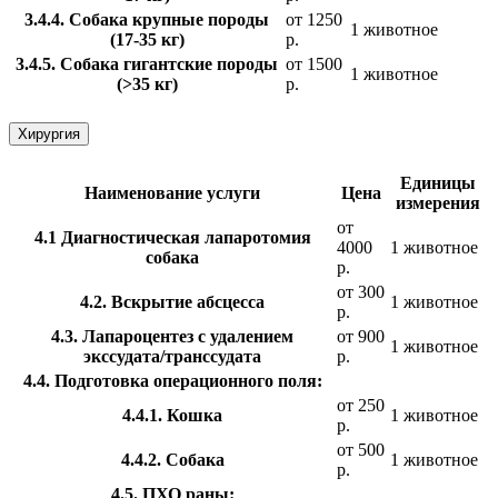
3.4.4. Собака крупные породы
от 1250
1 животное
(17-35 кг)
р.
3.4.5. Собака гигантские породы
от 1500
1 животное
(>35 кг)
р.
Хирургия
Единицы
Наименование услуги
Цена
измерения
от
4.1 Диагностическая лапаротомия
4000
1 животное
собака
р.
от 300
4.2. Вскрытие абсцесса
1 животное
р.
4.3. Лапароцентез с удалением
от 900
1 животное
экссудата/транссудата
р.
4.4. Подготовка операционного поля:
от 250
4.4.1. Кошка
1 животное
р.
от 500
4.4.2. Собака
1 животное
р.
4.5. ПХО раны: