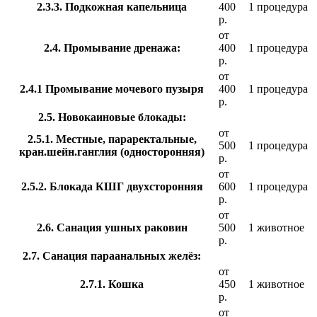
2.3.3. Подкожная капельница
400
1 процедура
р.
от
2.4. Промывание дренажа:
400
1 процедура
р.
от
2.4.1 Промывание мочевого пузыря
400
1 процедура
р.
2.5. Новокаиновые блокады:
от
2.5.1. Местные, параректальные,
500
1 процедура
кран.шейн.ганглия (односторонняя)
р.
от
2.5.2. Блокада КШГ двухсторонняя
600
1 процедура
р.
от
2.6. Санация ушных раковин
500
1 животное
р.
2.7. Санация параанальных желёз:
от
2.7.1. Кошка
450
1 животное
р.
от