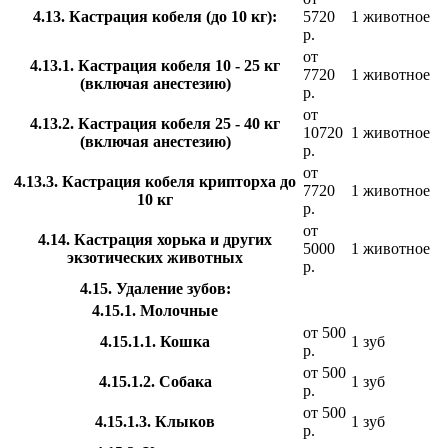
4.13. Кастрация кобеля (до 10 кг):
5720
1 животное
р.
от
4.13.1. Кастрация кобеля 10 - 25 кг
7720
1 животное
(включая анестезию)
р.
от
4.13.2. Кастрация кобеля 25 - 40 кг
10720
1 животное
(включая анестезию)
р.
от
4.13.3. Кастрация кобеля крипторха до
7720
1 животное
10 кг
р.
от
4.14. Кастрация хорька и других
5000
1 животное
экзотических животных
р.
4.15. Удаление зубов:
4.15.1. Молочные
от 500
4.15.1.1. Кошка
1 зуб
р.
от 500
4.15.1.2. Собака
1 зуб
р.
от 500
4.15.1.3. Клыков
1 зуб
р.