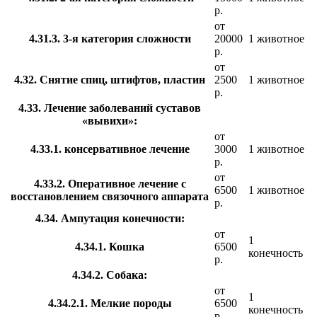
р.
от
4.31.3. 3-я категория сложности
20000
1 животное
р.
от
4.32. Снятие спиц, штифтов, пластин
2500
1 животное
р.
4.33. Лечение заболеваний суставов
«вывихи»:
от
4.33.1. консервативное лечение
3000
1 животное
р.
от
4.33.2. Оперативное лечение с
6500
1 животное
восстановлением связочного аппарата
р.
4.34. Ампутация конечности:
от
1
4.34.1. Кошка
6500
конечность
р.
4.34.2. Собака:
от
1
4.34.2.1. Мелкие породы
6500
конечность
р.