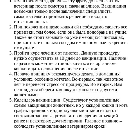
«Ваш питомец здоров!» — эту фразу должен сказать
ветеринар после осмотра и сдачи анализов. Вакцинация
возможна только после заключения специалиста,
самостоятельно принимать решение и вводить
инъекцию нельзя.
При появлении в доме кошки ей необходимо сделать все
прививки, тем более, если она была подобрана на улице.
Также не стоит забывать об уже имеющихся питомцах,
при контакте с новым соседом им не помешает укрепить
иммунитет.
Пройти курс лечения от глистов. Данную процедуру
нужно осуществить за 10 дней до вакцинации. Наличие
паразитов может негативно сказаться на организме
кошки и дать осложнения после инъекции.
Первую прививку рекомендуется делать в домашних
условиях, особенно котятам. Во-первых, так животное
легче перенесет стресс от процедуры. Во-вторых, Вам
не придется оберегать кошку от контакта с другими
животными.
Календарь вакцинации. Существуют установленные
схемы вакцинации животных, но у каждой кошки и кота
график прививок индивидуальный и зависит он от
состояния здоровья, результатов введения инъекций
ранее и некоторых других причин. Главное правило –
соблюдать установленные ветеринаром сроки